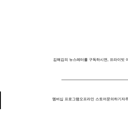
김해김의 뉴스레터를 구독하시면, 프라이빗 이
Your
E-
mail
멤버십 프로그램
오프라인 스토어
문의하기
자주
, 04808 Seoul,Republic of Korea–CEO : Kim Inte+82 10-2734-2101
info@kimhekim.com
–VAT 1