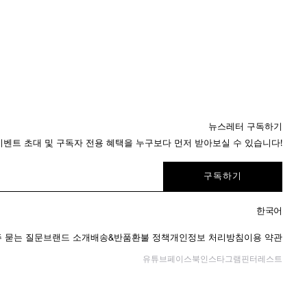
뉴스레터 구독하기
벤트 초대 및 구독자 전용 혜택을 누구보다 먼저 받아보실 수 있습니다!
구독하기
한국어
 묻는 질문
브랜드 소개
배송&반품
환불 정책
개인정보 처리방침
이용 약관
유튜브
페이스북
인스타그램
핀터레스트
69-81-02285– Mail-order business 2022-SEOULJONGNO-0619