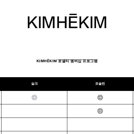
KIMHĒKIM 로열티 멤버십 프로그램
실크
포슬린