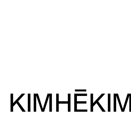
©2025 KIMINTE KIMHEKIM CO.144, Achasan-ro, Seongdong-gu