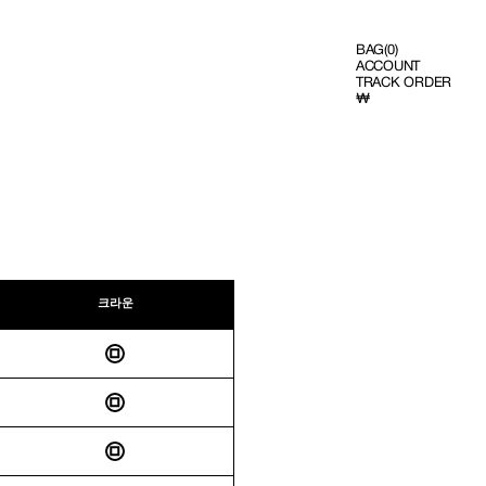
BAG
BAG
(0)
0
ACCOUNT
ITEMS
TRACK ORDER
₩
크라운