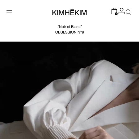
SKIP TO
CONTENT
0
“Noir et Blanc”
OBSESSION N°9